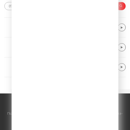
Giant Rooks
Want It Back
Kygo feat. Zak Abel & Nile Rodgers
For Life
The Chainsmokers & Coldplay
Something Just Like This
© ООО "ГПМ Радио", 2026.
По всем вопросам
размещения рекламы
на Comedy Radio - сейлз-
хаус «ГПМ Реклама»:
+7 (495) 921-40-41
E-mail:
sales@gazprom-media.ru