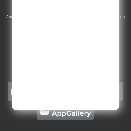
https://gpmsaleshouse.ru/
Адрес электронной почты для отправления досудебной претензии
по вопросам нарушения авторских и смежных прав:
copyright@gpmradio.ru
.
Более подробная информация для
правообладателей
.
Политика конфиденциальности
.
Реклама на Comedy radio
.
Результаты СОУТ
.
Правила участия в акциях, конкурсах, играх