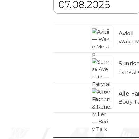
Avicii
Wake M
Sunris
Fairyta
Alle Fa
Body T