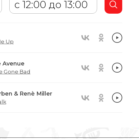
e Up
e Avenue
le Gone Bad
rben & Renè Miller
alk