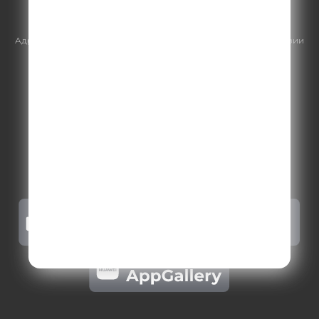
https://gpmsaleshouse.ru/
Адрес электронной почты для отправления досудебной претензии
по вопросам нарушения авторских и смежных прав:
copyright@gpmradio.ru
.
Более подробная информация для
правообладателей
.
Политика конфиденциальности
.
Реклама на Comedy radio
.
Результаты СОУТ
.
Правила участия в акциях, конкурсах, играх