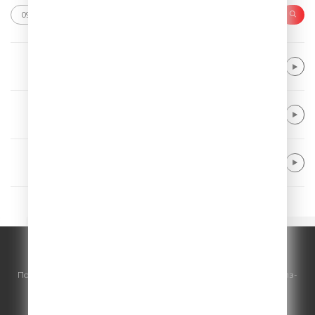
Giant Rooks
Want It Back
Gorillaz
Feel Good Inc.
Vance Joy
Riptide
© ООО "ГПМ Радио", 2026.
По всем вопросам
размещения рекламы
на Comedy Radio - сейлз-
хаус «ГПМ Реклама»:
+7 (495) 921-40-41
E-mail:
sales@gazprom-media.ru