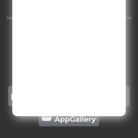
https://gpmsaleshouse.ru/
Адрес электронной почты для отправления досудебной претензии
по вопросам нарушения авторских и смежных прав:
copyright@gpmradio.ru
.
Более подробная информация для
правообладателей
.
Политика конфиденциальности
.
Реклама на Comedy radio
.
Результаты СОУТ
.
Правила участия в акциях, конкурсах, играх