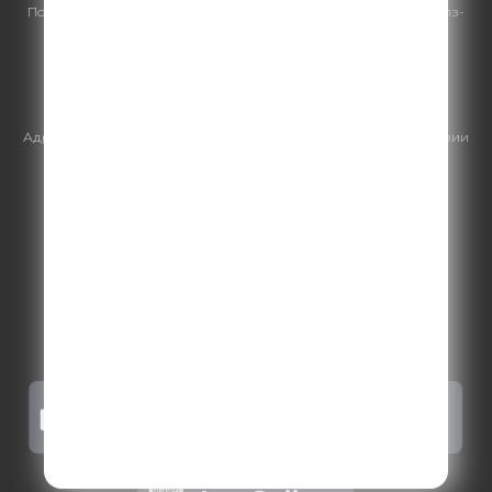
По всем вопросам
размещения рекламы
на Comedy Radio - сейлз-
хаус «ГПМ Реклама»:
+7 (495) 921-40-41
E-mail:
sales@gazprom-media.ru
https://gpmsaleshouse.ru/
Адрес электронной почты для отправления досудебной претензии
по вопросам нарушения авторских и смежных прав:
copyright@gpmradio.ru
.
Более подробная информация для
правообладателей
.
Политика конфиденциальности
.
Реклама на Comedy radio
.
Результаты СОУТ
.
Правила участия в акциях, конкурсах, играх