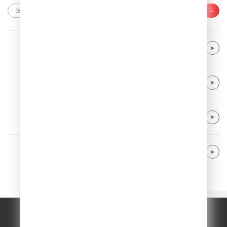
Alex Warren
Fever Dream
YOUNOTUS & Daddy DJ
Flip Side
Kygo feat. Zak Abel & Nile Rodgers
For Life
Michael Schulte & R3HAB
Waterfall
© ООО "ГПМ Радио", 2026.