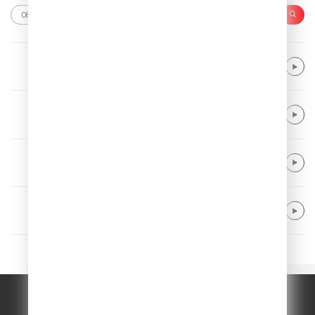
Kygo & Khalid & Gryffin
Save My Love
Teddy Swims
Bad Dreams
Linkin Park
Numb
Eben
Hollow
© ООО "ГПМ Радио", 2026.