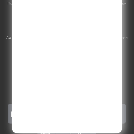
По всем вопросам
размещения рекламы
на Comedy Radio - сейлз-
хаус «ГПМ Реклама»:
+7 (495) 921-40-41
E-mail:
sales@gazprom-media.ru
https://gpmsaleshouse.ru/
Адрес электронной почты для отправления досудебной претензии
по вопросам нарушения авторских и смежных прав:
copyright@gpmradio.ru
.
Более подробная информация для
правообладателей
.
Политика конфиденциальности
.
Реклама на Comedy radio
.
Результаты СОУТ
.
Правила участия в акциях, конкурсах, играх