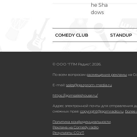
COMEDY CLUB
STANDUP
© ООО "ГПМ Радио", 2026.
По всем вопросам
размещения рекламы
на Co
E-mail:
sales@gazprom-media.ru
https://gpmsaleshouse.ru/
Адрес электронной почты для отправления д
смежных прав:
copyright@gpmradio.ru
.
Более
Политика конфиденциальности
.
Реклама на Comedy radio
.
Результаты СОУТ
.