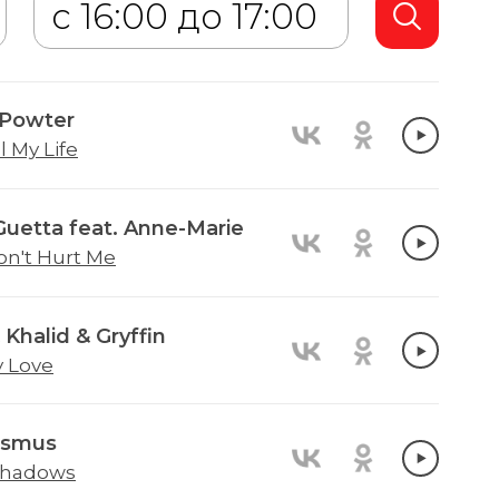
 Powter
l My Life
Guetta feat. Anne-Marie
on't Hurt Me
Khalid & Gryffin
y Love
asmus
 Shadows