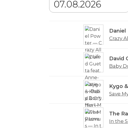
Daniel
Crazy Al
David 
Baby D
Kygo & 
Save M
The R
In the