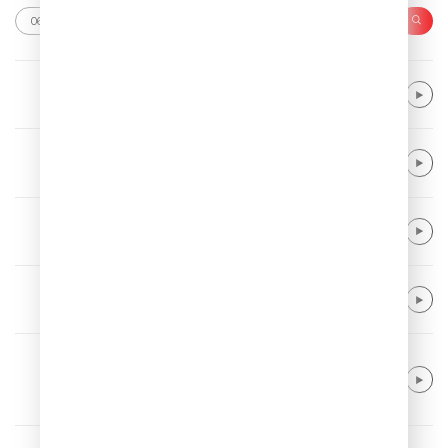
Mary J. Blige
Family Affair
MENDES, Shawn
There's Nothing Holdin' Me Back
Purple Disco Machine
All My Life
Alok & Khalid
Dive Into Me
Coldplay & Little Simz & Burna Boy & El
yanna & Martina Stoessel
WE PRAY