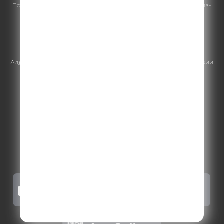
По всем вопросам
размещения рекламы
на Comedy Radio - сейлз-
хаус «ГПМ Реклама»:
+7 (495) 921-40-41
E-mail:
sales@gazprom-media.ru
https://gpmsaleshouse.ru/
Адрес электронной почты для отправления досудебной претензии
по вопросам нарушения авторских и смежных прав:
copyright@gpmradio.ru
.
Более подробная информация для
правообладателей
.
Политика конфиденциальности
.
Реклама на Comedy radio
.
Результаты СОУТ
.
Правила участия в акциях, конкурсах, играх