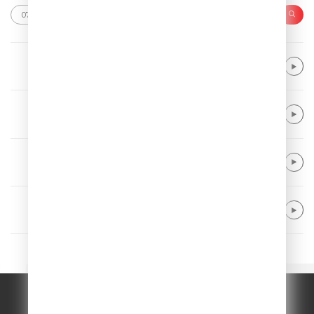
The Rasmus
In the Shadows
Sam Feldt, Lucas & Steve, Wulf
Summer On You
Regard x Years & Years
Hallucination
Neptunica
What If
© ООО "ГПМ Радио", 2026.