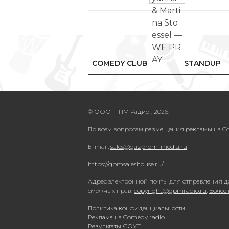
COMEDY CLUB
STANDUP
© ООО "ГПМ Радио", 2026.
По всем вопросам
размещения рекламы
на Co
E-mail:
sales@gazprom-media.ru
https://gpmsaleshouse.ru/
Адрес электронной почты для отправления д
смежных прав:
copyright@gpmradio.ru
.
Более
Политика конфиденциальности
.
Реклама на Comedy radio
.
Результаты СОУТ
.