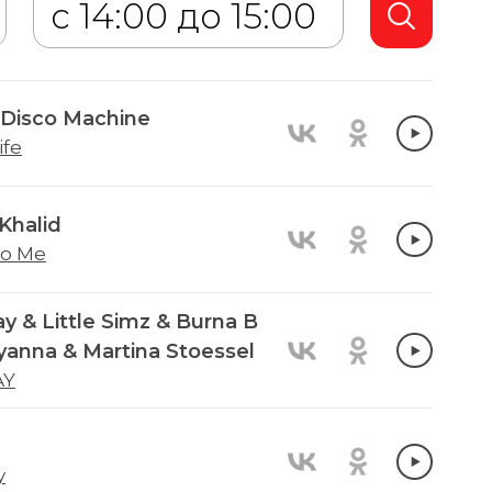
 Disco Machine
ife
Khalid
to Me
y & Little Simz & Burna B
lyanna & Martina Stoessel
AY
y