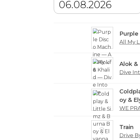
Purple
All My L
Alok & 
Dive In
Coldpla
oy & E
WE PR
Train
Drive B