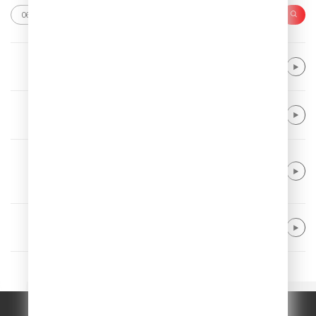
Purple Disco Machine
All My Life
Alok & Khalid
Dive Into Me
Coldplay & Little Simz & Burna Boy & El
yanna & Martina Stoessel
WE PRAY
Train
Drive By