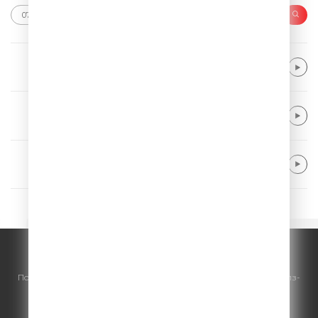
LEONY & Calum Scott
Stay
Avicii
Wake Me Up
Sunrise Avenue
Fairytale Gone Bad
© ООО "ГПМ Радио", 2026.
По всем вопросам
размещения рекламы
на Comedy Radio - сейлз-
хаус «ГПМ Реклама»:
+7 (495) 921-40-41
E-mail:
sales@gazprom-media.ru