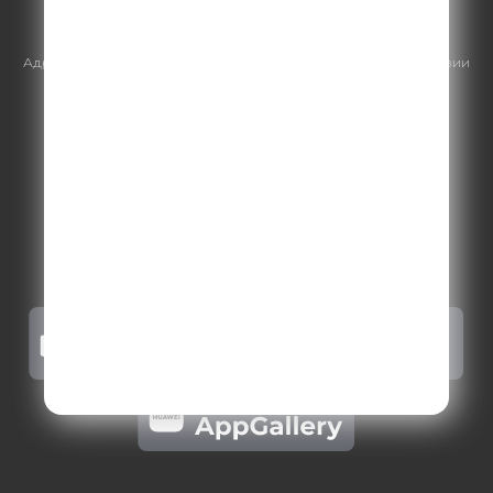
https://gpmsaleshouse.ru/
Адрес электронной почты для отправления досудебной претензии
по вопросам нарушения авторских и смежных прав:
copyright@gpmradio.ru
.
Более подробная информация для
правообладателей
.
Политика конфиденциальности
.
Реклама на Comedy radio
.
Результаты СОУТ
.
Правила участия в акциях, конкурсах, играх