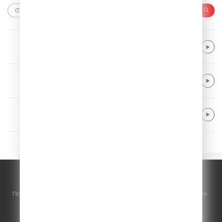
Alle Farben & Renè Miller
Body Talk
Myles Smith
Nice to Meet You
Eagle-Eye Cherry
I Like It
© ООО "ГПМ Радио", 2026.
По всем вопросам
размещения рекламы
на Comedy Radio - сейлз-
хаус «ГПМ Реклама»:
+7 (495) 921-40-41
E-mail:
sales@gazprom-media.ru