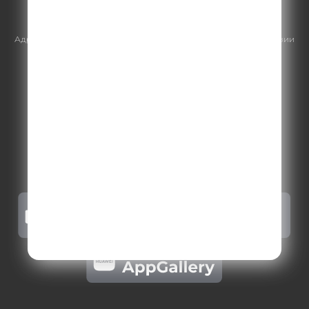
https://gpmsaleshouse.ru/
Адрес электронной почты для отправления досудебной претензии
по вопросам нарушения авторских и смежных прав:
copyright@gpmradio.ru
.
Более подробная информация для
правообладателей
.
Политика конфиденциальности
.
Реклама на Comedy radio
.
Результаты СОУТ
.
Правила участия в акциях, конкурсах, играх