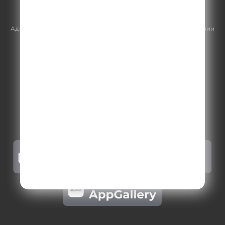
https://gpmsaleshouse.ru/
Адрес электронной почты для отправления досудебной претензии
по вопросам нарушения авторских и смежных прав:
copyright@gpmradio.ru
.
Более подробная информация для
правообладателей
.
Политика конфиденциальности
.
Реклама на Comedy radio
.
Результаты СОУТ
.
Правила участия в акциях, конкурсах, играх