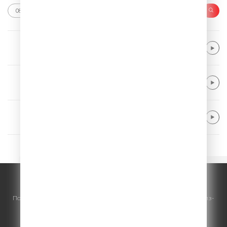
Kaiser Chiefs
Ruby
Alle Farben & Majestic
From Disco To Disco
Kygo & Khalid & Gryffin
Save My Love
© ООО "ГПМ Радио", 2026.
По всем вопросам
размещения рекламы
на Comedy Radio - сейлз-
хаус «ГПМ Реклама»:
+7 (495) 921-40-41
E-mail:
sales@gazprom-media.ru