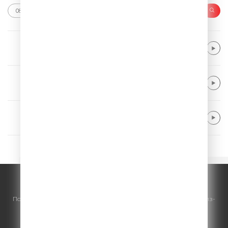
Bebe Rexha
New Religion
Gym Class Heroes feat. Adam Levine
Stereo Hearts
Purple Disco Machine feat. Kungs
Substitution
© ООО "ГПМ Радио", 2026.
По всем вопросам
размещения рекламы
на Comedy Radio - сейлз-
хаус «ГПМ Реклама»:
+7 (495) 921-40-41
E-mail:
sales@gazprom-media.ru