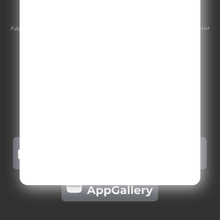
https://gpmsaleshouse.ru/
Адрес электронной почты для отправления досудебной претензии
по вопросам нарушения авторских и смежных прав:
copyright@gpmradio.ru
.
Более подробная информация для
правообладателей
.
Политика конфиденциальности
.
Реклама на Comedy radio
.
Результаты СОУТ
.
Правила участия в акциях, конкурсах, играх