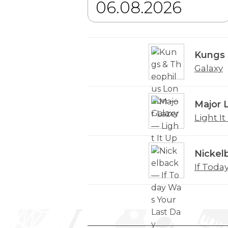
Kungs 
Galaxy
Major 
Light I
Nickel
If Toda