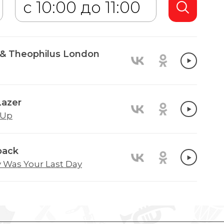
& Theophilus London
Lazer
t Up
back
y Was Your Last Day