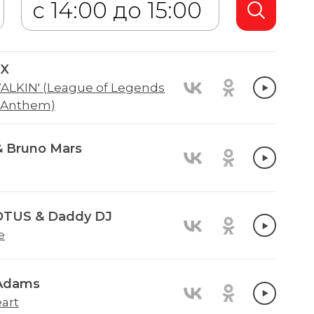
 X
ALKIN' (League of Legends
 Anthem)
 Bruno Mars
TUS & Daddy DJ
e
 Adams
art