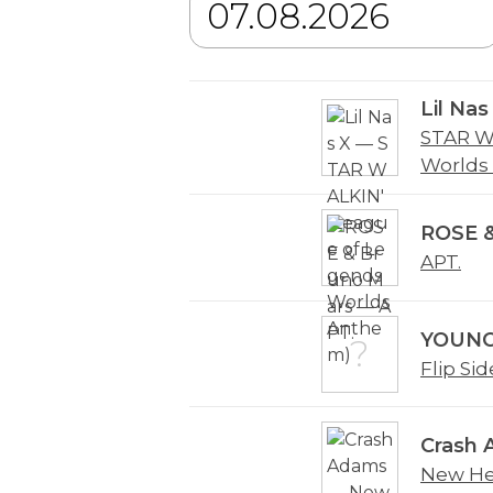
Lil Nas
STAR W
Worlds
ROSE &
APT.
YOUNO
Flip Sid
Crash
New He