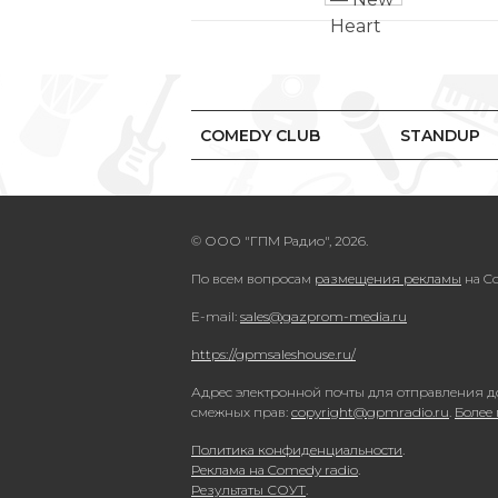
COMEDY CLUB
STANDUP
© ООО "ГПМ Радио", 2026.
По всем вопросам
размещения рекламы
на Co
E-mail:
sales@gazprom-media.ru
https://gpmsaleshouse.ru/
Адрес электронной почты для отправления д
смежных прав:
copyright@gpmradio.ru
.
Более
Политика конфиденциальности
.
Реклама на Comedy radio
.
Результаты СОУТ
.