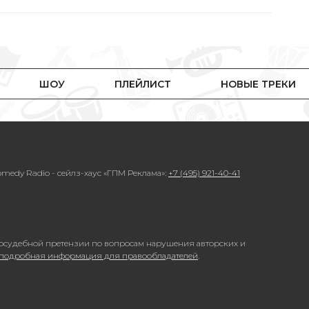
ШОУ
ПЛЕЙЛИСТ
НОВЫЕ ТРЕКИ
medy Radio - сейлз-хаус «ГПМ Реклама»:
+7 (495) 921-40-41
осудебной претензии по вопросам нарушения авторских и
 подробная информация для правообладателей
.