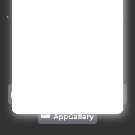
https://gpmsaleshouse.ru/
Адрес электронной почты для отправления досудебной претензии
по вопросам нарушения авторских и смежных прав:
copyright@gpmradio.ru
.
Более подробная информация для
правообладателей
.
Политика конфиденциальности
.
Реклама на Comedy radio
.
Результаты СОУТ
.
Правила участия в акциях, конкурсах, играх