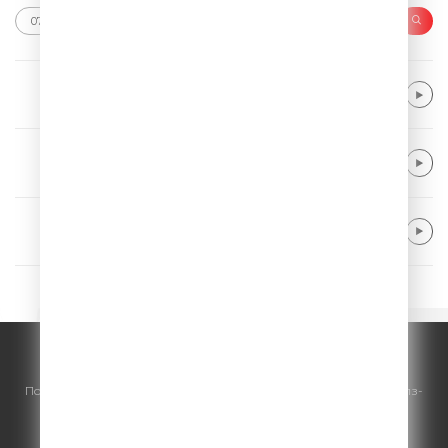
Purple Disco Machine & Hurts
Wonderful Life '25
Ray Dalton
Do It Again
Hugel & Imael Angel & Ultra Naté
Movin' To The Sun
© ООО "ГПМ Радио", 2026.
По всем вопросам
размещения рекламы
на Comedy Radio - сейлз-
хаус «ГПМ Реклама»:
+7 (495) 921-40-41
E-mail:
sales@gazprom-media.ru