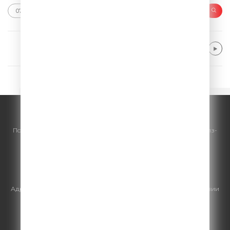
Meduza & Henry Camamile
Don’t Wanna Go Home
© ООО "ГПМ Радио", 2026.
По всем вопросам
размещения рекламы
на Comedy Radio - сейлз-
хаус «ГПМ Реклама»:
+7 (495) 921-40-41
E-mail:
sales@gazprom-media.ru
https://gpmsaleshouse.ru/
Адрес электронной почты для отправления досудебной претензии
по вопросам нарушения авторских и смежных прав:
copyright@gpmradio.ru
.
Более подробная информация для
правообладателей
.