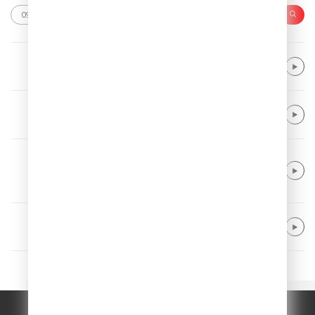
Avicii & Elle King
Let's Ride Away
Alma
Summer Really Hurt Us
R3HAB & Jonas Blue feat. Ava Max fea
t. Kylie Cantrall
Sad Boy
Alle Farben & Renè Miller
Body Talk