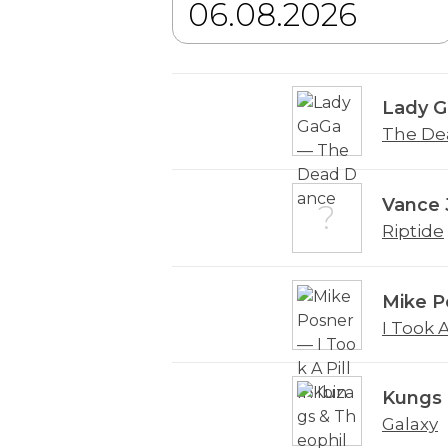
Lady 
The De
Vance 
Riptide
Mike P
I Took A
Kungs 
Galaxy