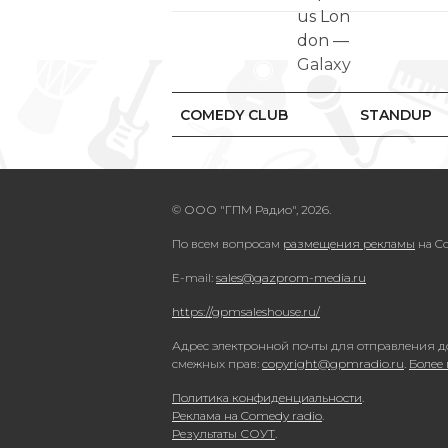
COMEDY CLUB
STANDUP
© ООО "ГПМ Радио", 2026.
По всем вопросам
размещения рекламы
на Co
E-mail:
sales@gazprom-media.ru
https://gpmsaleshouse.ru/
Адрес электронной почты для отправления д
смежных прав:
copyright@gpmradio.ru
.
Более
Политика конфиденциальности
.
Реклама на Comedy radio
.
Результаты СОУТ
.