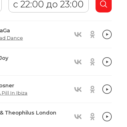
GaGa
ad Dance
Joy
osner
 Pill In Ibiza
& Theophilus London