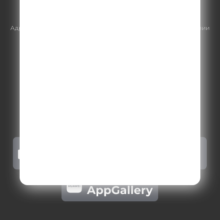
https://gpmsaleshouse.ru/
Адрес электронной почты для отправления досудебной претензии
по вопросам нарушения авторских и смежных прав:
copyright@gpmradio.ru
.
Более подробная информация для
правообладателей
.
Политика конфиденциальности
.
Реклама на Comedy radio
.
Результаты СОУТ
.
Правила участия в акциях, конкурсах, играх