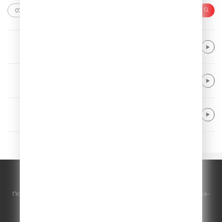
LEONY & Calum Scott
Stay
Avicii
Wake Me Up
Sunrise Avenue
Fairytale Gone Bad
© ООО "ГПМ Радио", 2026.
По всем вопросам
размещения рекламы
на Comedy Radio - сейлз-
хаус «ГПМ Реклама»:
+7 (495) 921-40-41
E-mail:
sales@gazprom-media.ru