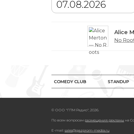
Alice 
No Roo
COMEDY CLUB
STANDUP
© ООО "ГПМ Радио", 2026.
По всем вопросам
размещения рекламы
на Co
E-mail:
sales@gazprom-media.ru