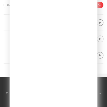
Michael Schulte
Beautiful Reason
Tiesto
Don't Be Shy
Alok & Khalid
Dive Into Me
© ООО "ГПМ Радио", 2026.
По всем вопросам
размещения рекламы
на Comedy Radio - сейлз-
хаус «ГПМ Реклама»:
+7 (495) 921-40-41
E-mail:
sales@gazprom-media.ru