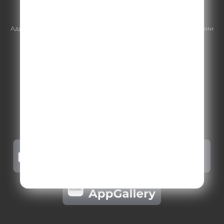
https://gpmsaleshouse.ru/
Адрес электронной почты для отправления досудебной претензии
по вопросам нарушения авторских и смежных прав:
copyright@gpmradio.ru
.
Более подробная информация для
правообладателей
.
Политика конфиденциальности
.
Реклама на Comedy radio
.
Результаты СОУТ
.
Правила участия в акциях, конкурсах, играх