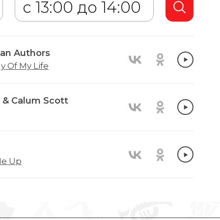
an Authors
y Of My Life
& Calum Scott
e Up