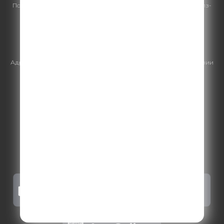
По всем вопросам
размещения рекламы
на Comedy Radio - сейлз-
хаус «ГПМ Реклама»:
+7 (495) 921-40-41
E-mail:
sales@gazprom-media.ru
https://gpmsaleshouse.ru/
Адрес электронной почты для отправления досудебной претензии
по вопросам нарушения авторских и смежных прав:
copyright@gpmradio.ru
.
Более подробная информация для
правообладателей
.
Политика конфиденциальности
.
Реклама на Comedy radio
.
Результаты СОУТ
.
Правила участия в акциях, конкурсах, играх