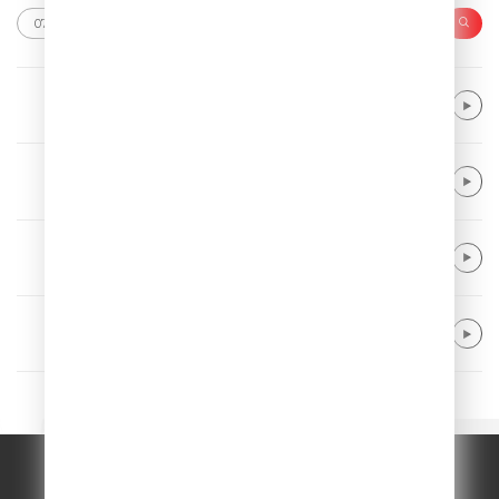
Timbaland & Katy Perry
If We Ever Meet Again
The Sunday Driver
On My Mind
Portugal. The Man
Feel It Still
Kungs & Theophilus London
Galaxy
© ООО "ГПМ Радио", 2026.