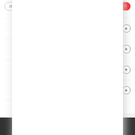
ONE REPUBLIC
Everybody Loves Me
Mary J. Blige
Family Affair
Kungs & Theophilus London
Galaxy
ALFA & Manu Chao
A me mi piace
© ООО "ГПМ Радио", 2026.