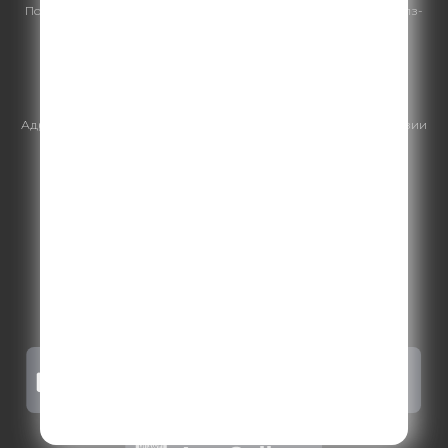
По всем вопросам
размещения рекламы
на Comedy Radio - сейлз-
хаус «ГПМ Реклама»:
+7 (495) 921-40-41
E-mail:
sales@gazprom-media.ru
https://gpmsaleshouse.ru/
Адрес электронной почты для отправления досудебной претензии
по вопросам нарушения авторских и смежных прав:
copyright@gpmradio.ru
.
Более подробная информация для
правообладателей
.
Политика конфиденциальности
.
Реклама на Comedy radio
.
Результаты СОУТ
.
Правила участия в акциях, конкурсах, играх