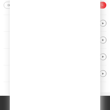
Neptunica
What If
Lady GaGa
The Dead Dance
Vance Joy
Riptide
Mike Posner
I Took A Pill In Ibiza
© ООО "ГПМ Радио", 2026.