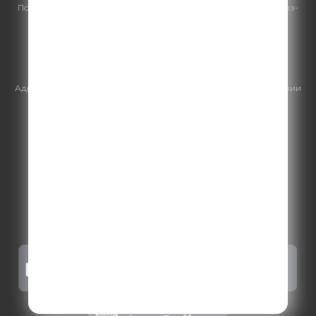
По всем вопросам
размещения рекламы
на Comedy Radio - сейлз-
хаус «ГПМ Реклама»:
+7 (495) 921-40-41
E-mail:
sales@gazprom-media.ru
https://gpmsaleshouse.ru/
Адрес электронной почты для отправления досудебной претензии
по вопросам нарушения авторских и смежных прав:
copyright@gpmradio.ru
.
Более подробная информация для
правообладателей
.
Политика конфиденциальности
.
Реклама на Comedy radio
.
Результаты СОУТ
.
Правила участия в акциях, конкурсах, играх