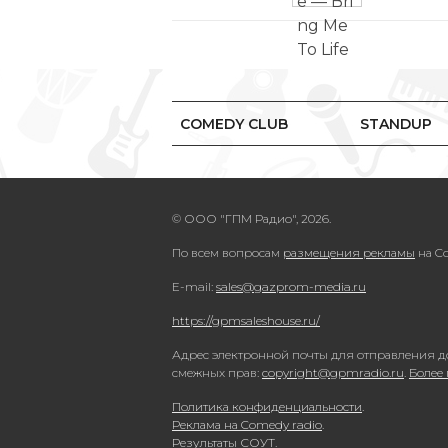
COMEDY CLUB
STANDUP
© ООО "ГПМ Радио", 2026.
По всем вопросам
размещения рекламы
на Co
E-mail:
sales@gazprom-media.ru
https://gpmsaleshouse.ru/
Адрес электронной почты для отправления д
смежных прав:
copyright@gpmradio.ru
.
Более
Политика конфиденциальности
.
Реклама на Comedy radio
.
Результаты СОУТ
.