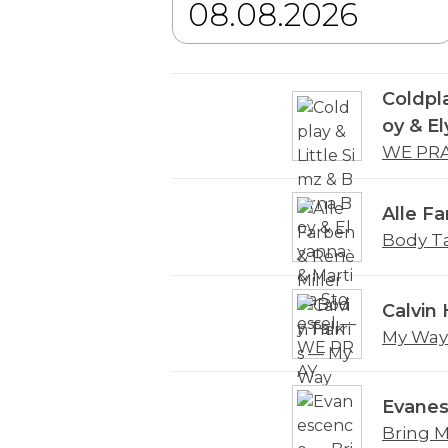
Coldpla
oy & E
WE PR
Alle Fa
Body T
Calvin 
My Way
Evane
Bring M