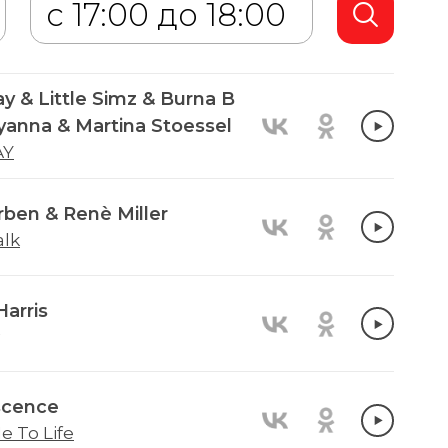
y & Little Simz & Burna B
lyanna & Martina Stoessel
AY
rben & Renè Miller
alk
Harris
scence
e To Life