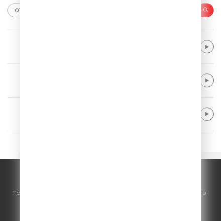
Alle Farben & Renè Miller
Body Talk
Kygo & ONE REPUBLIC
Chasing Paradise
Harry Styles
As It Was
© ООО "ГПМ Радио", 2026.
По всем вопросам
размещения рекламы
на Comedy Radio - сейлз-
хаус «ГПМ Реклама»:
+7 (495) 921-40-41
E-mail:
sales@gazprom-media.ru