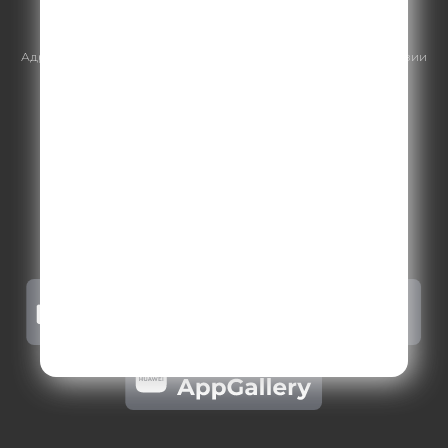
https://gpmsaleshouse.ru/
Адрес электронной почты для отправления досудебной претензии
по вопросам нарушения авторских и смежных прав:
copyright@gpmradio.ru
.
Более подробная информация для
правообладателей
.
Политика конфиденциальности
.
Реклама на Comedy radio
.
Результаты СОУТ
.
Правила участия в акциях, конкурсах, играх