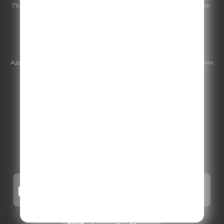
По всем вопросам
размещения рекламы
на Comedy Radio - сейлз-
хаус «ГПМ Реклама»:
+7 (495) 921-40-41
E-mail:
sales@gazprom-media.ru
https://gpmsaleshouse.ru/
Адрес электронной почты для отправления досудебной претензии
по вопросам нарушения авторских и смежных прав:
copyright@gpmradio.ru
.
Более подробная информация для
правообладателей
.
Политика конфиденциальности
.
Реклама на Comedy radio
.
Результаты СОУТ
.
Правила участия в акциях, конкурсах, играх