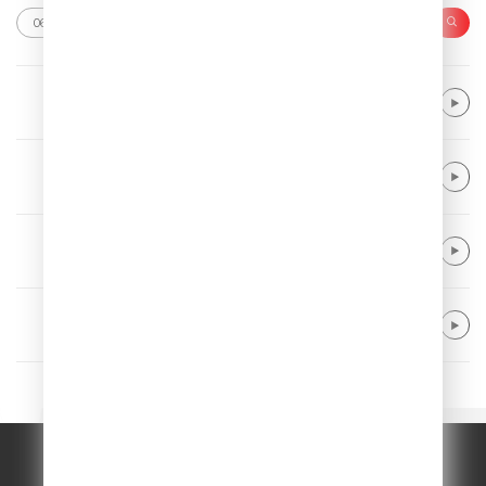
Linkin Park
The Emptiness Machine
Meduza & Henry Camamile
Don’t Wanna Go Home
Major Lazer & DJ Snake feat. MØ
Lean On
Paramore
Still Into You
© ООО "ГПМ Радио", 2026.