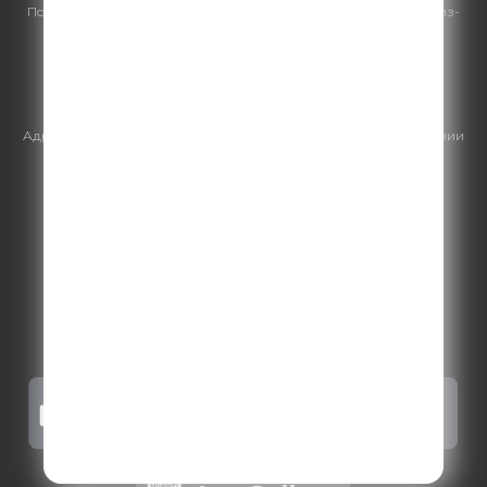
По всем вопросам
размещения рекламы
на Comedy Radio - сейлз-
хаус «ГПМ Реклама»:
+7 (495) 921-40-41
E-mail:
sales@gazprom-media.ru
https://gpmsaleshouse.ru/
Адрес электронной почты для отправления досудебной претензии
по вопросам нарушения авторских и смежных прав:
copyright@gpmradio.ru
.
Более подробная информация для
правообладателей
.
Политика конфиденциальности
.
Реклама на Comedy radio
.
Результаты СОУТ
.
Правила участия в акциях, конкурсах, играх