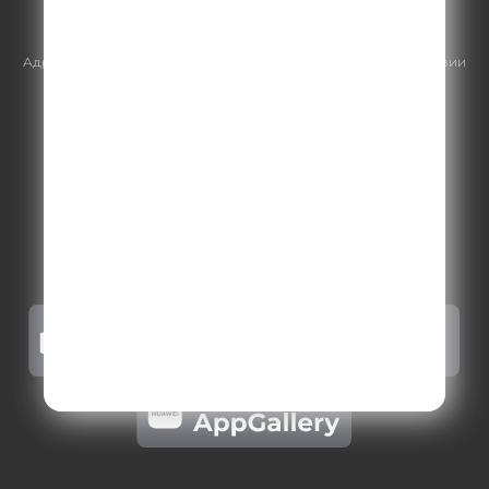
https://gpmsaleshouse.ru/
Адрес электронной почты для отправления досудебной претензии
по вопросам нарушения авторских и смежных прав:
copyright@gpmradio.ru
.
Более подробная информация для
правообладателей
.
Политика конфиденциальности
.
Реклама на Comedy radio
.
Результаты СОУТ
.
Правила участия в акциях, конкурсах, играх