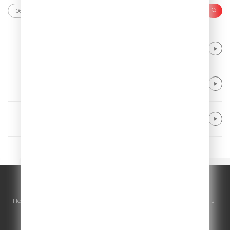
Major Lazer & DJ Snake feat. MØ
Lean On
Paramore
Still Into You
Giant Rooks
Want It Back
© ООО "ГПМ Радио", 2026.
По всем вопросам
размещения рекламы
на Comedy Radio - сейлз-
хаус «ГПМ Реклама»:
+7 (495) 921-40-41
E-mail:
sales@gazprom-media.ru