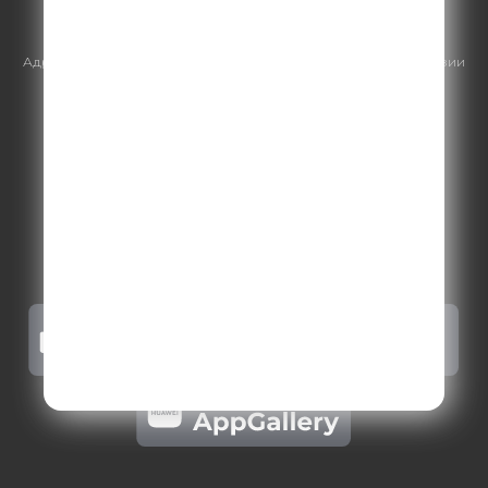
https://gpmsaleshouse.ru/
Адрес электронной почты для отправления досудебной претензии
по вопросам нарушения авторских и смежных прав:
copyright@gpmradio.ru
.
Более подробная информация для
правообладателей
.
Политика конфиденциальности
.
Реклама на Comedy radio
.
Результаты СОУТ
.
Правила участия в акциях, конкурсах, играх