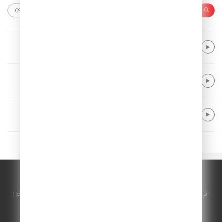
Giant Rooks
Want It Back
Gorillaz
Feel Good Inc.
Vance Joy
Riptide
© ООО "ГПМ Радио", 2026.
По всем вопросам
размещения рекламы
на Comedy Radio - сейлз-
хаус «ГПМ Реклама»:
+7 (495) 921-40-41
E-mail:
sales@gazprom-media.ru