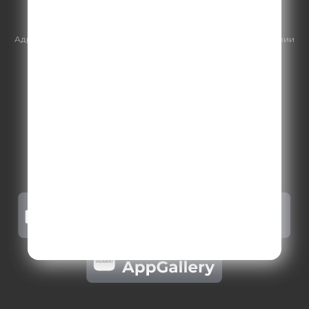
https://gpmsaleshouse.ru/
Адрес электронной почты для отправления досудебной претензии
по вопросам нарушения авторских и смежных прав:
copyright@gpmradio.ru
.
Более подробная информация для
правообладателей
.
Политика конфиденциальности
.
Реклама на Comedy radio
.
Результаты СОУТ
.
Правила участия в акциях, конкурсах, играх