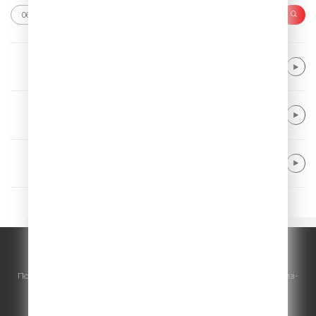
Major Lazer
Light It Up
Nickelback
If Today Was Your Last Day
Bebe Rexha
New Religion
© ООО "ГПМ Радио", 2026.
По всем вопросам
размещения рекламы
на Comedy Radio - сейлз-
хаус «ГПМ Реклама»:
+7 (495) 921-40-41
E-mail:
sales@gazprom-media.ru