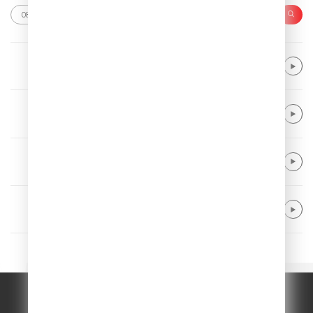
Alice Merton
No Roots
Kaiser Chiefs
Ruby
Alle Farben & Majestic
From Disco To Disco
Kygo & Khalid & Gryffin
Save My Love
© ООО "ГПМ Радио", 2026.