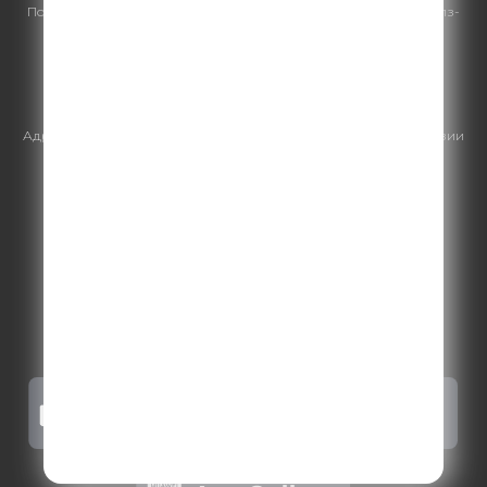
По всем вопросам
размещения рекламы
на Comedy Radio - сейлз-
хаус «ГПМ Реклама»:
+7 (495) 921-40-41
E-mail:
sales@gazprom-media.ru
https://gpmsaleshouse.ru/
Адрес электронной почты для отправления досудебной претензии
по вопросам нарушения авторских и смежных прав:
copyright@gpmradio.ru
.
Более подробная информация для
правообладателей
.
Политика конфиденциальности
.
Реклама на Comedy radio
.
Результаты СОУТ
.
Правила участия в акциях, конкурсах, играх