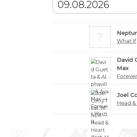
Neptun
What If
David G
Max
Foreve
Joel C
Head & 