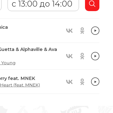
ica
uetta & Alphaville & Ava
r Young
orry feat. MNEK
Heart (feat. MNEK)