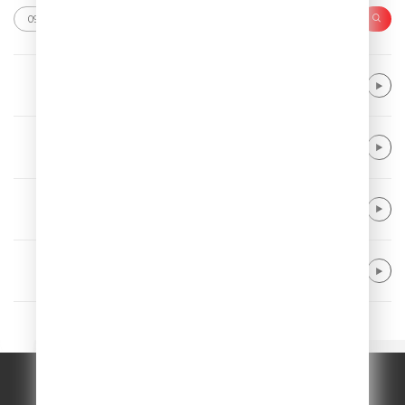
Neptunica
What If
Major Lazer & DJ Snake feat. MØ
Lean On
Panic At The Disco
High Hopes
Coldplay
A Sky Full Of Stars
© ООО "ГПМ Радио", 2026.