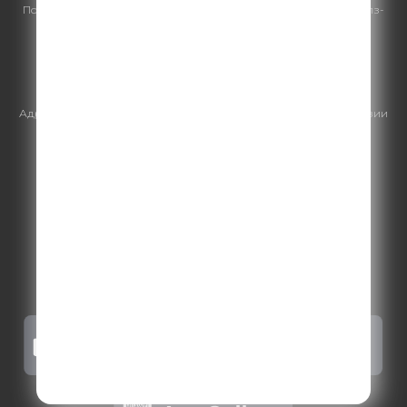
По всем вопросам
размещения рекламы
на Comedy Radio - сейлз-
хаус «ГПМ Реклама»:
+7 (495) 921-40-41
E-mail:
sales@gazprom-media.ru
https://gpmsaleshouse.ru/
Адрес электронной почты для отправления досудебной претензии
по вопросам нарушения авторских и смежных прав:
copyright@gpmradio.ru
.
Более подробная информация для
правообладателей
.
Политика конфиденциальности
.
Реклама на Comedy radio
.
Результаты СОУТ
.
Правила участия в акциях, конкурсах, играх