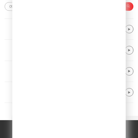
Train
Drive By
Crash Adams
New Heart
Meduza & Henry Camamile
Don’t Wanna Go Home
Kygo & ONE REPUBLIC
Chasing Paradise
© ООО "ГПМ Радио", 2026.