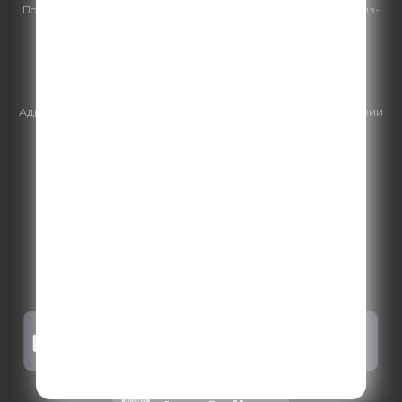
По всем вопросам
размещения рекламы
на Comedy Radio - сейлз-
хаус «ГПМ Реклама»:
+7 (495) 921-40-41
E-mail:
sales@gazprom-media.ru
https://gpmsaleshouse.ru/
Адрес электронной почты для отправления досудебной претензии
по вопросам нарушения авторских и смежных прав:
copyright@gpmradio.ru
.
Более подробная информация для
правообладателей
.
Политика конфиденциальности
.
Реклама на Comedy radio
.
Результаты СОУТ
.
Правила участия в акциях, конкурсах, играх