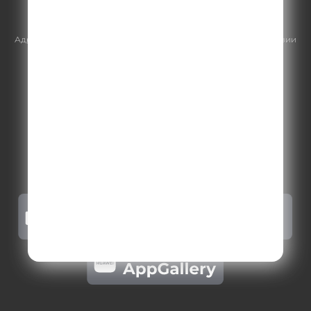
https://gpmsaleshouse.ru/
Адрес электронной почты для отправления досудебной претензии
по вопросам нарушения авторских и смежных прав:
copyright@gpmradio.ru
.
Более подробная информация для
правообладателей
.
Политика конфиденциальности
.
Реклама на Comedy radio
.
Результаты СОУТ
.
Правила участия в акциях, конкурсах, играх