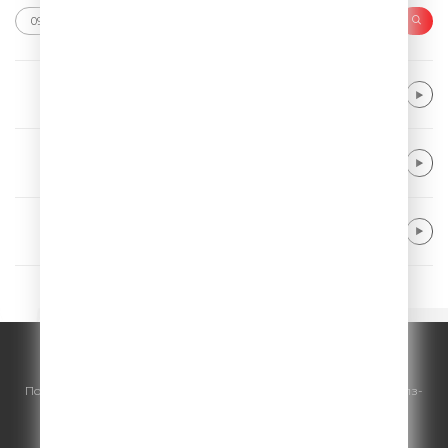
Vance Joy
Riptide
Kygo & Khalid & Gryffin
Save My Love
Ed Sheeran
Bad Habits
© ООО "ГПМ Радио", 2026.
По всем вопросам
размещения рекламы
на Comedy Radio - сейлз-
хаус «ГПМ Реклама»:
+7 (495) 921-40-41
E-mail:
sales@gazprom-media.ru