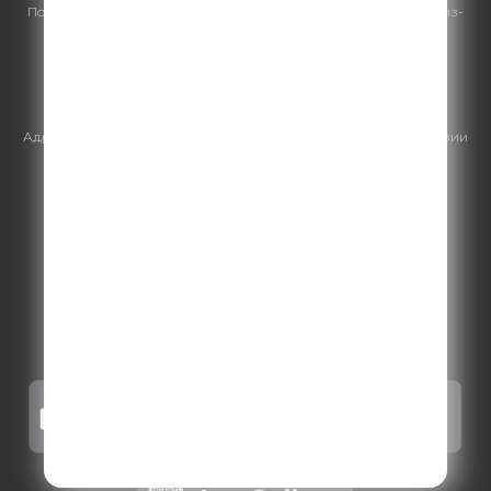
По всем вопросам
размещения рекламы
на Comedy Radio - сейлз-
хаус «ГПМ Реклама»:
+7 (495) 921-40-41
E-mail:
sales@gazprom-media.ru
https://gpmsaleshouse.ru/
Адрес электронной почты для отправления досудебной претензии
по вопросам нарушения авторских и смежных прав:
copyright@gpmradio.ru
.
Более подробная информация для
правообладателей
.
Политика конфиденциальности
.
Реклама на Comedy radio
.
Результаты СОУТ
.
Правила участия в акциях, конкурсах, играх