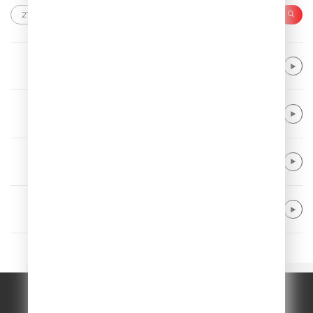
NEIKED & Portugal. The Man
Glide
Neptunica
What If
Merk & Kremont feat. DNCE
Hands Up
ONE REPUBLIC
Love Runs Out
© ООО "ГПМ Радио", 2026.