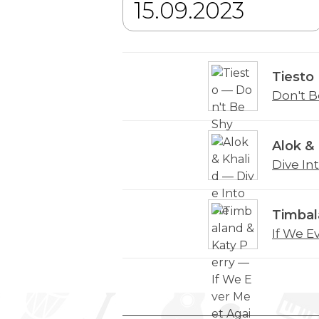
Tiesto
Don't B
Alok & 
Dive In
Timbal
If We E