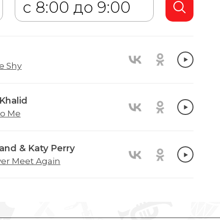
e Shy
Khalid
to Me
and & Katy Perry
ver Meet Again