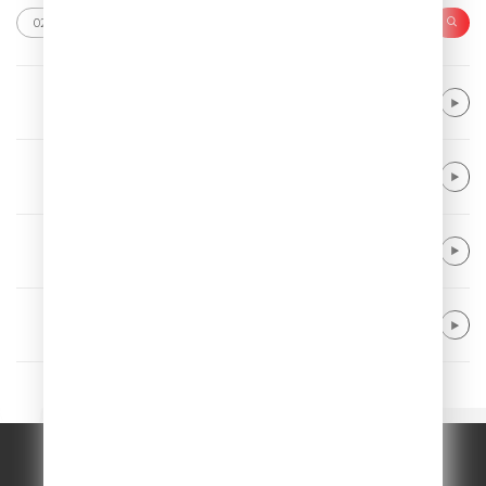
Michael Schulte
Beautiful Reason
LEONY & Calum Scott
Stay
Avicii & Elle King
Let's Ride Away
Alma
Summer Really Hurt Us
© ООО "ГПМ Радио", 2026.