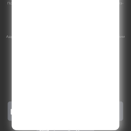
По всем вопросам
размещения рекламы
на Comedy Radio - сейлз-
хаус «ГПМ Реклама»:
+7 (495) 921-40-41
E-mail:
sales@gazprom-media.ru
https://gpmsaleshouse.ru/
Адрес электронной почты для отправления досудебной претензии
по вопросам нарушения авторских и смежных прав:
copyright@gpmradio.ru
.
Более подробная информация для
правообладателей
.
Политика конфиденциальности
.
Реклама на Comedy radio
.
Результаты СОУТ
.
Правила участия в акциях, конкурсах, играх