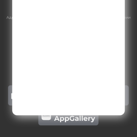
https://gpmsaleshouse.ru/
Адрес электронной почты для отправления досудебной претензии
по вопросам нарушения авторских и смежных прав:
copyright@gpmradio.ru
.
Более подробная информация для
правообладателей
.
Политика конфиденциальности
.
Реклама на Comedy radio
.
Результаты СОУТ
.
Правила участия в акциях, конкурсах, играх