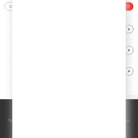
American Authors
Best Day Of My Life
LEONY & Calum Scott
Stay
Avicii
Wake Me Up
© ООО "ГПМ Радио", 2026.
По всем вопросам
размещения рекламы
на Comedy Radio - сейлз-
хаус «ГПМ Реклама»:
+7 (495) 921-40-41
E-mail:
sales@gazprom-media.ru