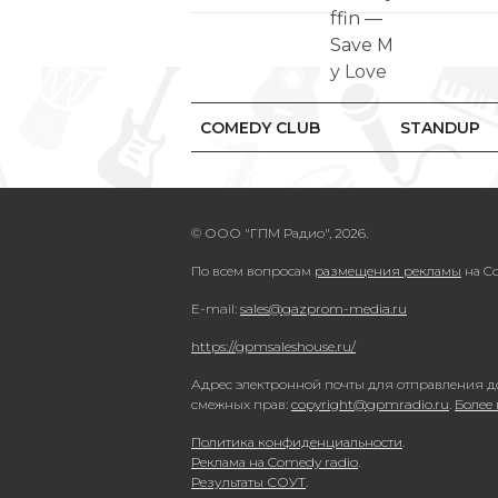
COMEDY CLUB
STANDUP
© ООО "ГПМ Радио", 2026.
По всем вопросам
размещения рекламы
на Co
E-mail:
sales@gazprom-media.ru
https://gpmsaleshouse.ru/
Адрес электронной почты для отправления д
смежных прав:
copyright@gpmradio.ru
.
Более
Политика конфиденциальности
.
Реклама на Comedy radio
.
Результаты СОУТ
.