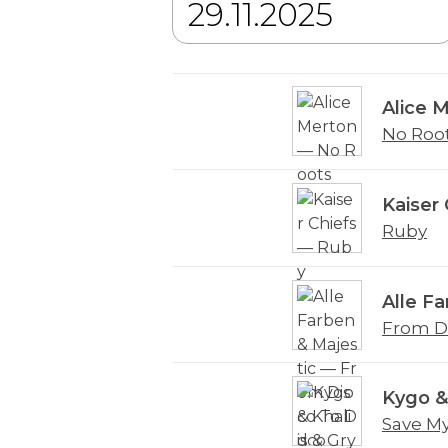
Alice 
No Roo
Kaiser 
Ruby
Alle Fa
From Di
Kygo & 
Save M