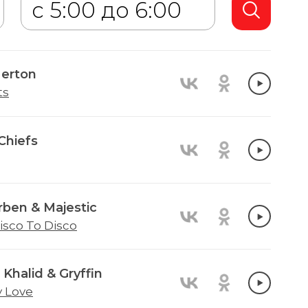
Merton
ts
Chiefs
rben & Majestic
sco To Disco
Khalid & Gryffin
y Love