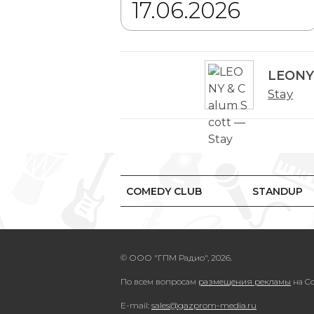
LEONY 
Stay
COMEDY CLUB
STANDUP
© ООО "ГПМ Радио", 2026.
По всем вопросам
размещения рекламы
на Co
E-mail:
sales@gazprom-media.ru