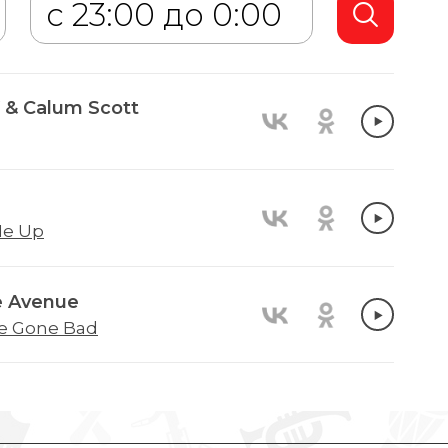
& Calum Scott
e Up
e Avenue
le Gone Bad