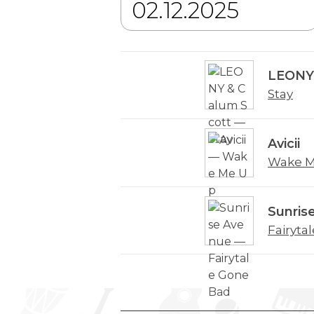
LEONY 
Stay
Avicii
Wake M
Sunris
Fairyta