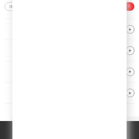
KAMRAD
Be Mine
Alle Farben & Renè Miller
Body Talk
Calvin Harris & Rag'N'Bone Man
Lovers In A Past Life
The Weeknd & Daft Punk
Starboy (Kygo Remix)
© ООО "ГПМ Радио", 2026.