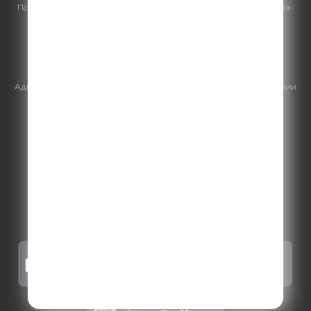
По всем вопросам
размещения рекламы
на Comedy Radio - сейлз-
хаус «ГПМ Реклама»:
+7 (495) 921-40-41
E-mail:
sales@gazprom-media.ru
https://gpmsaleshouse.ru/
Адрес электронной почты для отправления досудебной претензии
по вопросам нарушения авторских и смежных прав:
copyright@gpmradio.ru
.
Более подробная информация для
правообладателей
.
Политика конфиденциальности
.
Реклама на Comedy radio
.
Результаты СОУТ
.
Правила участия в акциях, конкурсах, играх