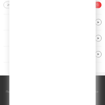
Ray Dalton
Do It Again
Hugel & Imael Angel & Ultra Naté
Movin' To The Sun
Alok, Zeeba, Portugal. The Man
Dive Into The Ocean
© ООО "ГПМ Радио", 2026.
По всем вопросам
размещения рекламы
на Comedy Radio - сейлз-
хаус «ГПМ Реклама»:
+7 (495) 921-40-41
E-mail:
sales@gazprom-media.ru