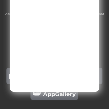
https://gpmsaleshouse.ru/
Адрес электронной почты для отправления досудебной претензии
по вопросам нарушения авторских и смежных прав:
copyright@gpmradio.ru
.
Более подробная информация для
правообладателей
.
Политика конфиденциальности
.
Реклама на Comedy radio
.
Результаты СОУТ
.
Правила участия в акциях, конкурсах, играх