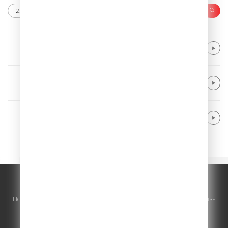
Bebe Rexha
New Religion
Michael Schulte
Beautiful Reason
Tiesto
Don't Be Shy
© ООО "ГПМ Радио", 2026.
По всем вопросам
размещения рекламы
на Comedy Radio - сейлз-
хаус «ГПМ Реклама»:
+7 (495) 921-40-41
E-mail:
sales@gazprom-media.ru