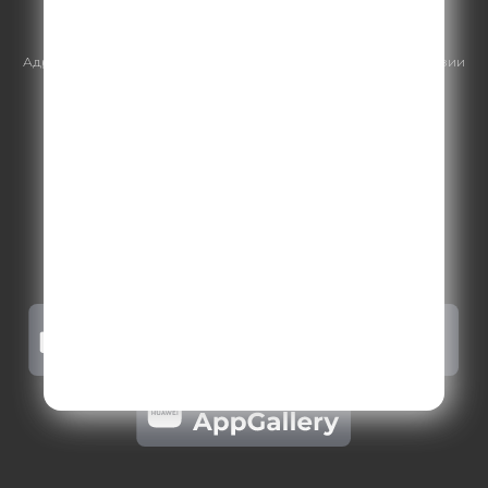
https://gpmsaleshouse.ru/
Адрес электронной почты для отправления досудебной претензии
по вопросам нарушения авторских и смежных прав:
copyright@gpmradio.ru
.
Более подробная информация для
правообладателей
.
Политика конфиденциальности
.
Реклама на Comedy radio
.
Результаты СОУТ
.
Правила участия в акциях, конкурсах, играх